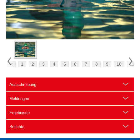
<
1
2
3
4
5
6
7
8
9
10
11
Ausschreibung
Meldungen
Ergebnisse
Berichte