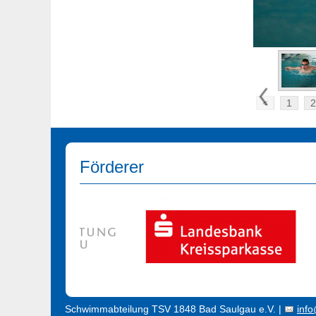
<
1
2
Förderer
Schwimmabteilung TSV 1848 Bad Saulgau e.V. |
inf