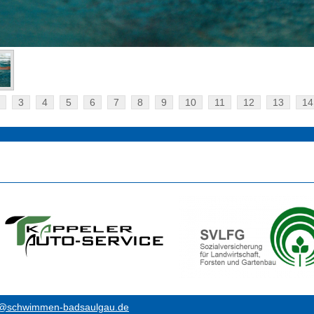
3
4
5
6
7
8
9
10
11
12
13
14
o@schwimmen-badsaulgau.de