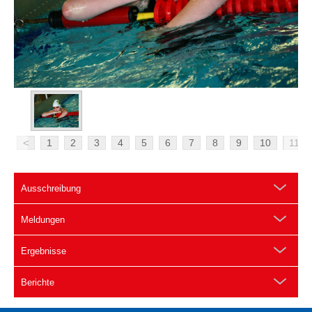
<
1
2
3
4
5
6
7
8
9
10
11
Ausschreibung
Meldungen
Ergebnisse
Berichte