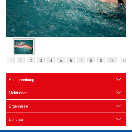
<
1
2
3
4
5
6
7
8
9
10
11
Ausschreibung
Meldungen
Ergebnisse
Berichte