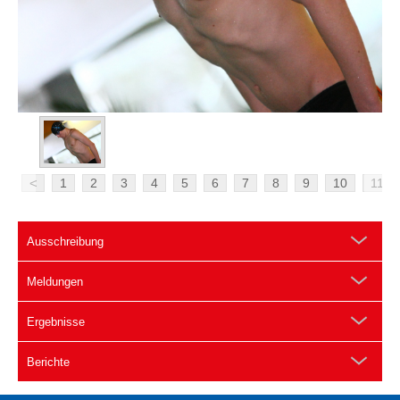
<
1
2
3
4
5
6
7
8
9
10
11
Ausschreibung
Meldungen
Ergebnisse
Berichte