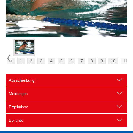
<
1
2
3
4
5
6
7
8
9
10
11
Ausschreibung
Meldungen
Ergebnisse
Berichte