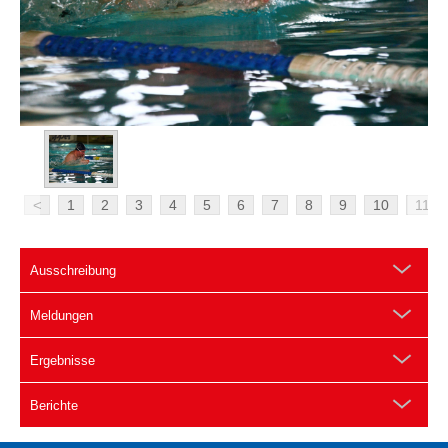
<
1
2
3
4
5
6
7
8
9
10
11
Ausschreibung
Meldungen
Ergebnisse
Berichte