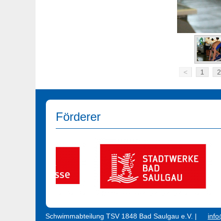
<
1
2
Förderer
Schwimmabteilung TSV 1848 Bad Saulgau e.V. |
inf