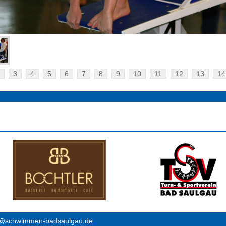
3
4
5
6
7
8
9
10
11
12
13
14
o@schwimmen-badsaulgau.de