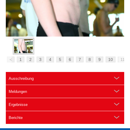
<
1
2
3
4
5
6
7
8
9
10
11
Ausschreibung
Meldungen
Ergebnisse
Berichte