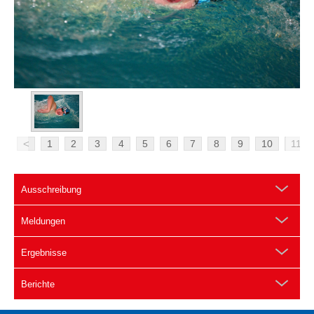
<
1
2
3
4
5
6
7
8
9
10
11
Ausschreibung
Meldungen
Ergebnisse
Berichte