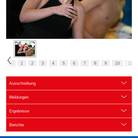
<
1
2
3
4
5
6
7
8
9
10
11
Ausschreibung
Meldungen
Ergebnisse
Berichte