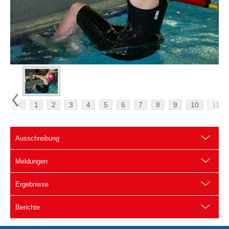
<
1
2
3
4
5
6
7
8
9
10
11
Ausschreibung
Meldungen
Ergebnisse
Berichte