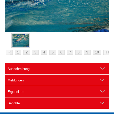
<
1
2
3
4
5
6
7
8
9
10
11
Ausschreibung
Meldungen
Ergebnisse
Berichte