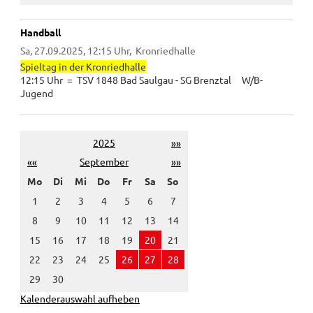
Handball
Sa, 27.09.2025, 12:15 Uhr
Kronriedhalle
Spieltag in der Kronriedhalle
12:15 Uhr = TSV 1848 Bad Saulgau - SG Brenztal W/B-
Jugend
2025
»»
««
September
»»
Mo
Di
Mi
Do
Fr
Sa
So
1
2
3
4
5
6
7
8
9
10
11
12
13
14
15
16
17
18
19
20
21
22
23
24
25
26
27
28
29
30
Kalenderauswahl aufheben